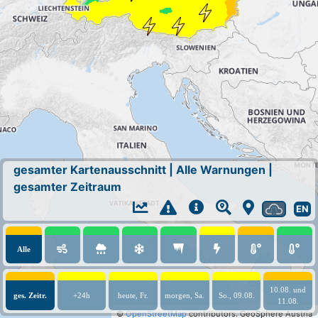
gesamter Kartenausschnitt
|
Alle Warnungen
|
gesamter Zeitraum
EN
Alle
10.08. und
ges. Zeitr.
+24h
heute, Fr.
morgen, Sa.
So., 09.08.
11.08.
©
OpenStreetMap
contributors.
GeoSphere Austria