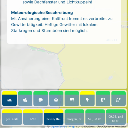
sowie Dachfenster und Lichtkuppeln!
Meteorologische Beschreibung
Mit Annäherung einer Kaltfront kommt es verbreitet zu
Gewittertätigkeit. Heftige Gewitter mit lokalem
Starkregen und Sturmböen sind möglich.
4835 1 1
Alle
09.08. und
ges. Zeitr.
+24h
heute, Do.
morgen, Fr.
Sa., 08.08.
10.08.
©
OpenStreetMap
contributors.
GeoSphere Austria