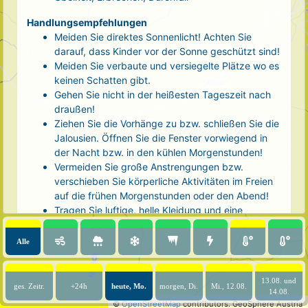
Handlungsempfehlungen
Meiden Sie direktes Sonnenlicht! Achten Sie
darauf, dass Kinder vor der Sonne geschützt sind!
Meiden Sie verbaute und versiegelte Plätze wo es
keinen Schatten gibt.
Gehen Sie nicht in der heißesten Tageszeit nach
draußen!
Ziehen Sie die Vorhänge zu bzw. schließen Sie die
Jalousien. Öffnen Sie die Fenster vorwiegend in
der Nacht bzw. in den kühlen Morgenstunden!
Vermeiden Sie große Anstrengungen bzw.
verschieben Sie körperliche Aktivitäten im Freien
auf die frühen Morgenstunden oder den Abend!
Tragen Sie luftige, helle Kleidung und eine
Kopfbedeckung!
Nehmen Sie eine kühle Dusche! Auch kalte Arm-
Alle
und Fußbäder wirken entlastend.
Trinken Sie ausreichend und regelmäßig
(mindestens 2 - 3 Liter pro Tag)! Optimal sind
13.08. und
ges. Zeitr.
+24h
heute, Mo.
morgen, Di.
Mi., 12.08.
14.08.
Wasser, ungesüßter Tee oder mit Wasser
©
OpenStreetMap
contributors.
GeoSphere Austria