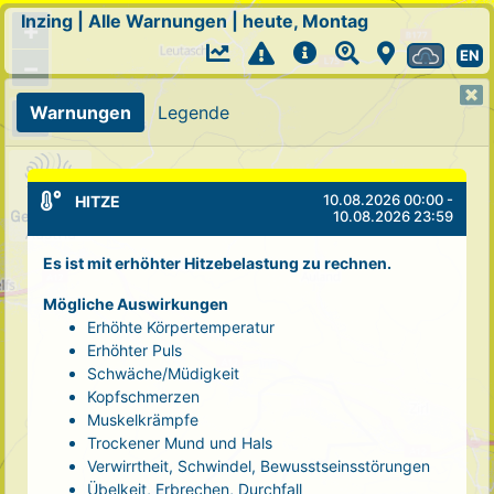
Inzing
|
Alle Warnungen
|
heute, Montag
+
EN
−
Warnungen
Legende
10.08.2026 00:00 -
HITZE
10.08.2026 23:59
Es ist mit erhöhter Hitzebelastung zu rechnen.
Mögliche Auswirkungen
Erhöhte Körpertemperatur
Erhöhter Puls
Schwäche/Müdigkeit
Kopfschmerzen
Muskelkrämpfe
Trockener Mund und Hals
Verwirrtheit, Schwindel, Bewusstseinsstörungen
Übelkeit, Erbrechen, Durchfall