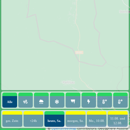
Alle
11.08. und
ges. Zeitr.
+24h
heute, Sa.
morgen, So.
Mo., 10.08.
12.08.
©
OpenStreetMap
contributors.
GeoSphere Austria