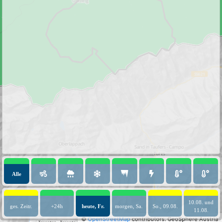
Alle
10.08. und
ges. Zeitr.
+24h
heute, Fr.
morgen, Sa.
So., 09.08.
11.08.
©
OpenStreetMap
contributors.
GeoSphere Austria