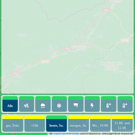
Alle
11.08. und
ges. Zeitr.
+24h
heute, Sa.
morgen, So.
Mo., 10.08.
12.08.
©
OpenStreetMap
contributors.
GeoSphere Austria