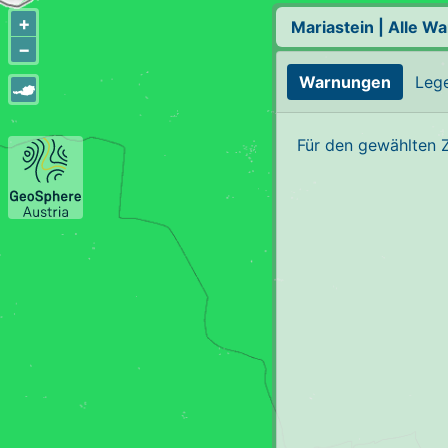
+
Mariastein
|
Alle W
−
Warnungen
Leg
Für den gewählten 