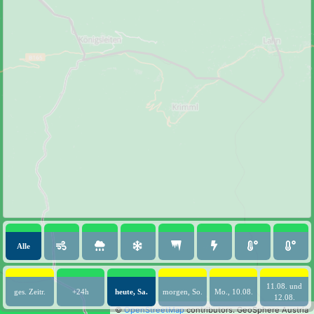
Alle
11.08. und
ges. Zeitr.
+24h
heute, Sa.
morgen, So.
Mo., 10.08.
12.08.
©
OpenStreetMap
contributors.
GeoSphere Austria