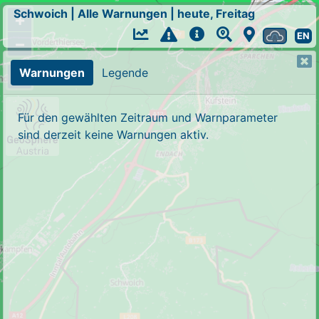
Schwoich
|
Alle Warnungen
|
heute, Freitag
+
EN
−
Warnungen
Legende
Für den gewählten Zeitraum und Warnparameter
sind derzeit keine Warnungen aktiv.