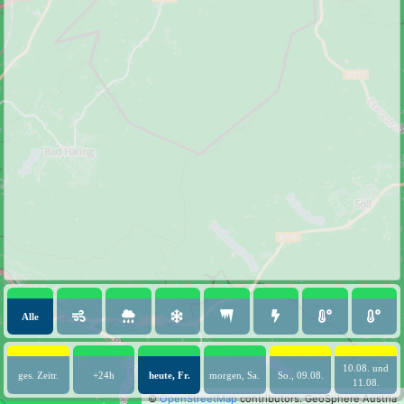
Alle
10.08. und
ges. Zeitr.
+24h
heute, Fr.
morgen, Sa.
So., 09.08.
11.08.
©
OpenStreetMap
contributors.
GeoSphere Austria