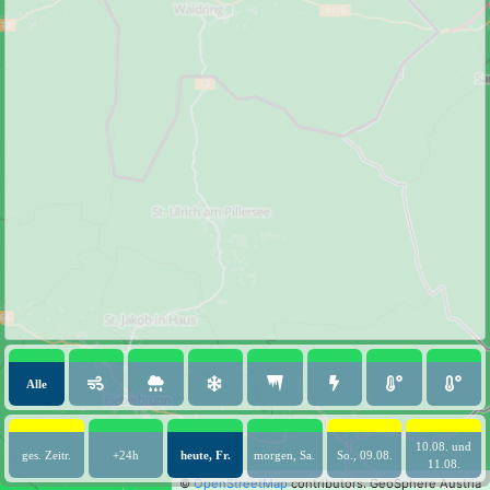
Alle
10.08. und
ges. Zeitr.
+24h
heute, Fr.
morgen, Sa.
So., 09.08.
11.08.
©
OpenStreetMap
contributors.
GeoSphere Austria