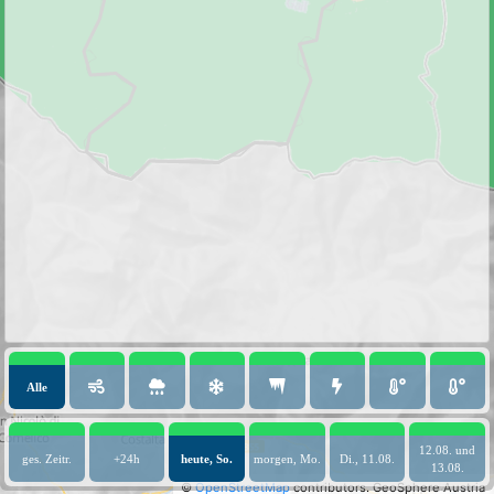
Alle
12.08. und
ges. Zeitr.
+24h
heute, So.
morgen, Mo.
Di., 11.08.
13.08.
©
OpenStreetMap
contributors.
GeoSphere Austria