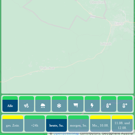
Alle
11.08. und
ges. Zeitr.
+24h
heute, Sa.
morgen, So.
Mo., 10.08.
12.08.
©
OpenStreetMap
contributors.
GeoSphere Austria