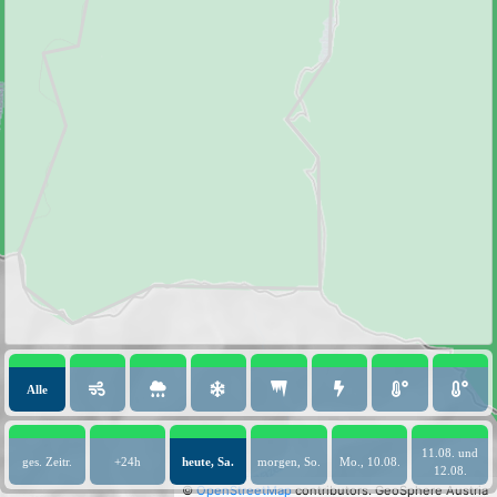
Alle
11.08. und
ges. Zeitr.
+24h
heute, Sa.
morgen, So.
Mo., 10.08.
12.08.
©
OpenStreetMap
contributors.
GeoSphere Austria