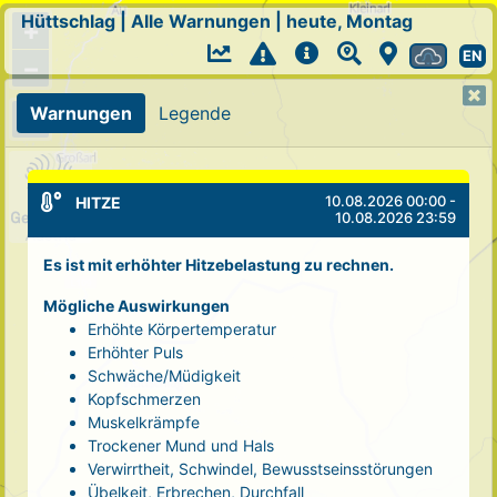
Hüttschlag
|
Alle Warnungen
|
heute, Montag
+
EN
−
Warnungen
Legende
10.08.2026 00:00 -
HITZE
10.08.2026 23:59
Es ist mit erhöhter Hitzebelastung zu rechnen.
Mögliche Auswirkungen
Erhöhte Körpertemperatur
Erhöhter Puls
Schwäche/Müdigkeit
Kopfschmerzen
Muskelkrämpfe
Trockener Mund und Hals
Verwirrtheit, Schwindel, Bewusstseinsstörungen
Übelkeit, Erbrechen, Durchfall