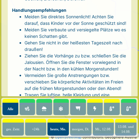
Handlungsempfehlungen
Meiden Sie direktes Sonnenlicht! Achten Sie
darauf, dass Kinder vor der Sonne geschützt sind!
Meiden Sie verbaute und versiegelte Plätze wo es
keinen Schatten gibt.
Gehen Sie nicht in der heißesten Tageszeit nach
draußen!
Ziehen Sie die Vorhänge zu bzw. schließen Sie die
Jalousien. Öffnen Sie die Fenster vorwiegend in
der Nacht bzw. in den kühlen Morgenstunden!
Vermeiden Sie große Anstrengungen bzw.
verschieben Sie körperliche Aktivitäten im Freien
auf die frühen Morgenstunden oder den Abend!
Tragen Sie luftige, helle Kleidung und eine
Kopfbedeckung!
Nehmen Sie eine kühle Dusche! Auch kalte Arm-
Alle
und Fußbäder wirken entlastend.
Trinken Sie ausreichend und regelmäßig
(mindestens 2 - 3 Liter pro Tag)! Optimal sind
13.08. und
ges. Zeitr.
+24h
heute, Mo.
morgen, Di.
Mi., 12.08.
14.08.
Wasser, ungesüßter Tee oder mit Wasser
©
OpenStreetMap
contributors.
GeoSphere Austria