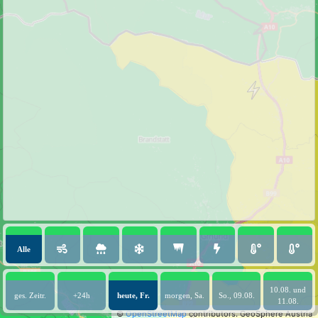
Alle
10.08. und
ges. Zeitr.
+24h
heute, Fr.
morgen, Sa.
So., 09.08.
11.08.
©
OpenStreetMap
contributors.
GeoSphere Austria