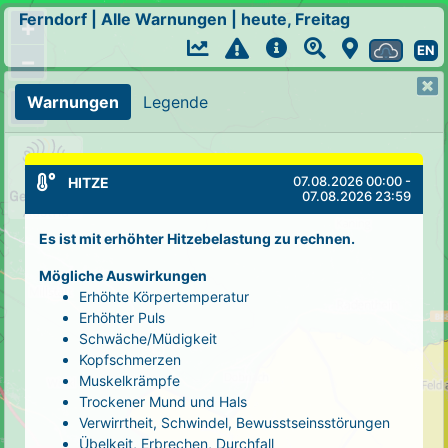
Ferndorf
|
Alle Warnungen
|
heute, Freitag
+
EN
−
Warnungen
Legende
07.08.2026 00:00 -
HITZE
07.08.2026 23:59
Es ist mit erhöhter Hitzebelastung zu rechnen.
Mögliche Auswirkungen
Erhöhte Körpertemperatur
Erhöhter Puls
Schwäche/Müdigkeit
Kopfschmerzen
Muskelkrämpfe
Trockener Mund und Hals
Verwirrtheit, Schwindel, Bewusstseinsstörungen
Übelkeit, Erbrechen, Durchfall