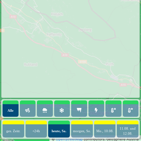
Alle
11.08. und
ges. Zeitr.
+24h
heute, Sa.
morgen, So.
Mo., 10.08.
12.08.
©
OpenStreetMap
contributors.
GeoSphere Austria