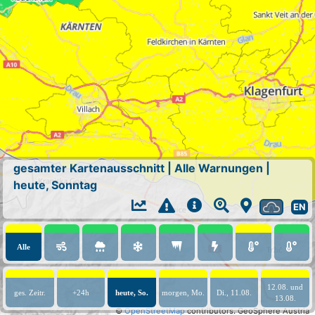
gesamter Kartenausschnitt
|
Alle Warnungen
|
heute, Sonntag
EN
Alle
12.08. und
ges. Zeitr.
+24h
heute, So.
morgen, Mo.
Di., 11.08.
13.08.
©
OpenStreetMap
contributors.
GeoSphere Austria