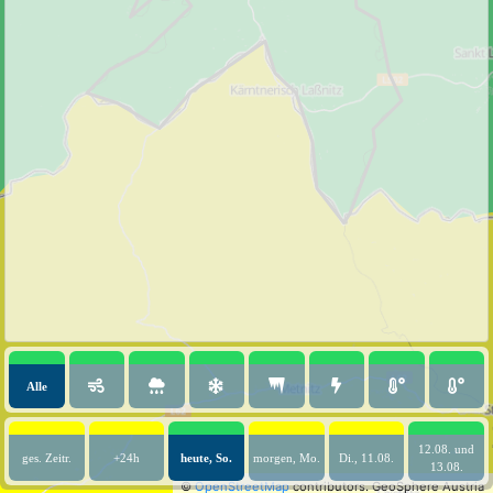
Alle
12.08. und
ges. Zeitr.
+24h
heute, So.
morgen, Mo.
Di., 11.08.
13.08.
©
OpenStreetMap
contributors.
GeoSphere Austria