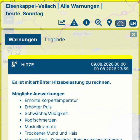
Eisenkappel-Vellach
|
Alle Warnungen
|
+
heute, Sonntag
−
EN
Warnungen
Legende
09.08.2026 00:00 -
HITZE
09.08.2026 23:59
Es ist mit erhöhter Hitzebelastung zu rechnen.
Mögliche Auswirkungen
Erhöhte Körpertemperatur
Erhöhter Puls
Schwäche/Müdigkeit
Kopfschmerzen
Muskelkrämpfe
Trockener Mund und Hals
Verwirrtheit, Schwindel, Bewusstseinsstörungen