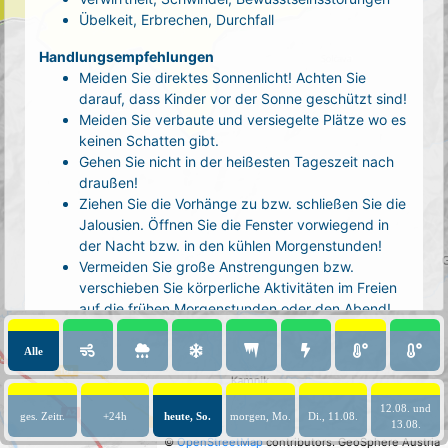
Übelkeit, Erbrechen, Durchfall
Handlungsempfehlungen
Meiden Sie direktes Sonnenlicht! Achten Sie
darauf, dass Kinder vor der Sonne geschützt sind!
Meiden Sie verbaute und versiegelte Plätze wo es
keinen Schatten gibt.
Gehen Sie nicht in der heißesten Tageszeit nach
draußen!
Ziehen Sie die Vorhänge zu bzw. schließen Sie die
Jalousien. Öffnen Sie die Fenster vorwiegend in
der Nacht bzw. in den kühlen Morgenstunden!
Vermeiden Sie große Anstrengungen bzw.
verschieben Sie körperliche Aktivitäten im Freien
auf die frühen Morgenstunden oder den Abend!
Tragen Sie luftige, helle Kleidung und eine
Kopfbedeckung!
Alle
Nehmen Sie eine kühle Dusche! Auch kalte Arm-
und Fußbäder wirken entlastend.
12.08. und
Trinken Sie ausreichend und regelmäßig
ges. Zeitr.
+24h
heute, So.
morgen, Mo.
Di., 11.08.
13.08.
(mindestens 2 - 3 Liter pro Tag)! Optimal sind
©
OpenStreetMap
contributors.
GeoSphere Austria