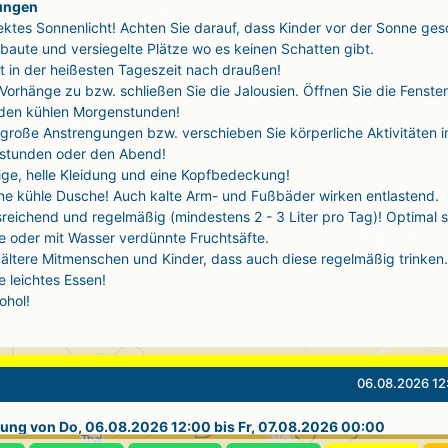
ungen
ektes Sonnenlicht! Achten Sie darauf, dass Kinder vor der Sonne ges
baute und versiegelte Plätze wo es keinen Schatten gibt.
t in der heißesten Tageszeit nach draußen!
 Vorhänge zu bzw. schließen Sie die Jalousien. Öffnen Sie die Fenste
 den kühlen Morgenstunden!
große Anstrengungen bzw. verschieben Sie körperliche Aktivitäten i
stunden oder den Abend!
tige, helle Kleidung und eine Kopfbedeckung!
ne kühle Dusche! Auch kalte Arm- und Fußbäder wirken entlastend.
sreichend und regelmäßig (mindestens 2 - 3 Liter pro Tag)! Optimal 
 oder mit Wasser verdünnte Fruchtsäfte.
ältere Mitmenschen und Kinder, dass auch diese regelmäßig trinken.
 leichtes Essen!
ohol!
06.08.2026 12
ung von Do, 06.08.2026 12:00 bis Fr, 07.08.2026 00:00