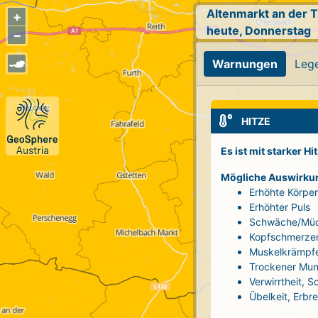
Altenmarkt an der T
+
heute, Donnerstag
−
Warnungen
Leg
HITZE
Es ist mit starker H
Mögliche Auswirku
Erhöhte Körpe
Erhöhter Puls
Schwäche/Müd
Kopfschmerze
Muskelkrämpf
Trockener Mun
Verwirrtheit, 
Übelkeit, Erbr