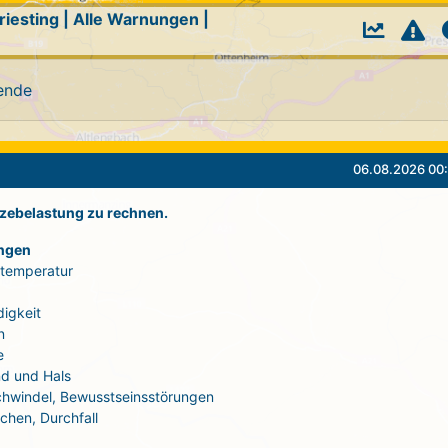
riesting
|
Alle Warnungen
|
ende
06.08.2026 00:
itzebelastung zu rechnen.
ngen
rtemperatur
igkeit
n
e
d und Hals
Schwindel, Bewusstseinsstörungen
echen, Durchfall