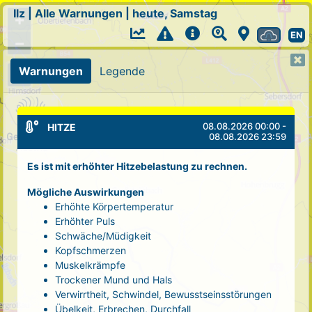
Ilz
|
Alle Warnungen
|
heute, Samstag
+
EN
−
Warnungen
Legende
08.08.2026 00:00 -
HITZE
08.08.2026 23:59
Es ist mit erhöhter Hitzebelastung zu rechnen.
Mögliche Auswirkungen
Erhöhte Körpertemperatur
Erhöhter Puls
Schwäche/Müdigkeit
Kopfschmerzen
Muskelkrämpfe
Trockener Mund und Hals
Verwirrtheit, Schwindel, Bewusstseinsstörungen
Übelkeit, Erbrechen, Durchfall