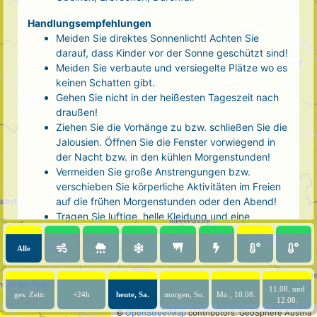
Handlungsempfehlungen
Meiden Sie direktes Sonnenlicht! Achten Sie
darauf, dass Kinder vor der Sonne geschützt sind!
Meiden Sie verbaute und versiegelte Plätze wo es
keinen Schatten gibt.
Gehen Sie nicht in der heißesten Tageszeit nach
draußen!
Ziehen Sie die Vorhänge zu bzw. schließen Sie die
Jalousien. Öffnen Sie die Fenster vorwiegend in
der Nacht bzw. in den kühlen Morgenstunden!
Vermeiden Sie große Anstrengungen bzw.
verschieben Sie körperliche Aktivitäten im Freien
auf die frühen Morgenstunden oder den Abend!
Tragen Sie luftige, helle Kleidung und eine
Kopfbedeckung!
Nehmen Sie eine kühle Dusche! Auch kalte Arm-
Alle
und Fußbäder wirken entlastend.
Trinken Sie ausreichend und regelmäßig
(mindestens 2 - 3 Liter pro Tag)! Optimal sind
11.08. und
ges. Zeitr.
+24h
heute, Sa.
morgen, So.
Mo., 10.08.
12.08.
Wasser, ungesüßter Tee oder mit Wasser
©
OpenStreetMap
contributors.
GeoSphere Austria