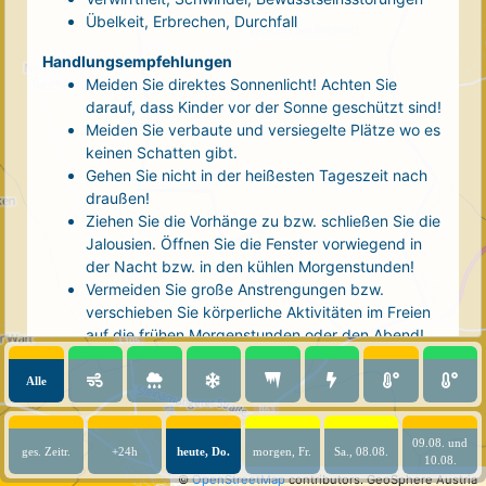
Übelkeit, Erbrechen, Durchfall
Handlungsempfehlungen
Meiden Sie direktes Sonnenlicht! Achten Sie
darauf, dass Kinder vor der Sonne geschützt sind!
Meiden Sie verbaute und versiegelte Plätze wo es
keinen Schatten gibt.
Gehen Sie nicht in der heißesten Tageszeit nach
draußen!
Ziehen Sie die Vorhänge zu bzw. schließen Sie die
Jalousien. Öffnen Sie die Fenster vorwiegend in
der Nacht bzw. in den kühlen Morgenstunden!
Vermeiden Sie große Anstrengungen bzw.
verschieben Sie körperliche Aktivitäten im Freien
auf die frühen Morgenstunden oder den Abend!
Tragen Sie luftige, helle Kleidung und eine
Kopfbedeckung!
Alle
Nehmen Sie eine kühle Dusche! Auch kalte Arm-
und Fußbäder wirken entlastend.
09.08. und
Trinken Sie ausreichend und regelmäßig
ges. Zeitr.
+24h
heute, Do.
morgen, Fr.
Sa., 08.08.
10.08.
(mindestens 2 - 3 Liter pro Tag)! Optimal sind
©
OpenStreetMap
contributors.
GeoSphere Austria