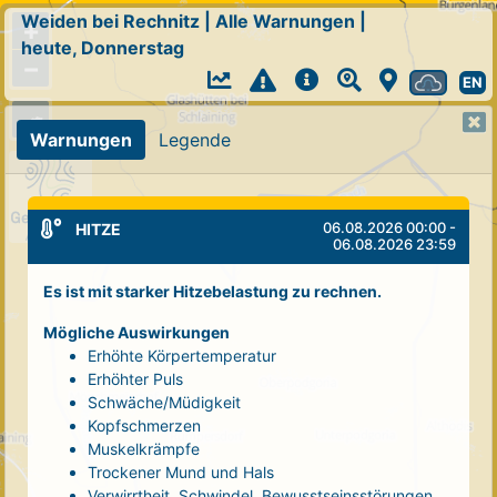
Weiden bei Rechnitz
|
Alle Warnungen
|
+
heute, Donnerstag
−
EN
Warnungen
Legende
06.08.2026 00:00 -
HITZE
06.08.2026 23:59
Es ist mit starker Hitzebelastung zu rechnen.
Mögliche Auswirkungen
Erhöhte Körpertemperatur
Erhöhter Puls
Schwäche/Müdigkeit
Kopfschmerzen
Muskelkrämpfe
Trockener Mund und Hals
Verwirrtheit, Schwindel, Bewusstseinsstörungen