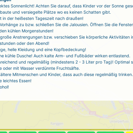
ektes Sonnenlicht! Achten Sie darauf, dass Kinder vor der Sonne ges
baute und versiegelte Plätze wo es keinen Schatten gibt.
t in der heißesten Tageszeit nach draußen!
 Vorhänge zu bzw. schließen Sie die Jalousien. Öffnen Sie die Fenste
 den kühlen Morgenstunden!
große Anstrengungen bzw. verschieben Sie körperliche Aktivitäten i
stunden oder den Abend!
tige, helle Kleidung und eine Kopfbedeckung!
ne kühle Dusche! Auch kalte Arm- und Fußbäder wirken entlastend.
sreichend und regelmäßig (mindestens 2 - 3 Liter pro Tag)! Optimal 
 oder mit Wasser verdünnte Fruchtsäfte.
ältere Mitmenschen und Kinder, dass auch diese regelmäßig trinken.
 leichtes Essen!
ohol!