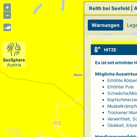
+
Reith bei Seefeld
|
A
−
Warnungen
Leg
HITZE
Es ist mit erhöhter
Mögliche Auswirku
Erhöhte Körpe
Erhöhter Puls
Schwäche/Müd
Kopfschmerze
Muskelkrämpf
Trockener Mun
Verwirrtheit, 
Übelkeit, Erbr
Handlungsempfehl