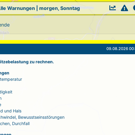
lle Warnungen
|
morgen, Sonntag
ende
09.08.2026 00:
 Hitzebelastung zu rechnen.
ngen
rtemperatur
igkeit
n
e
d und Hals
Schwindel, Bewusstseinsstörungen
echen, Durchfall
ungen