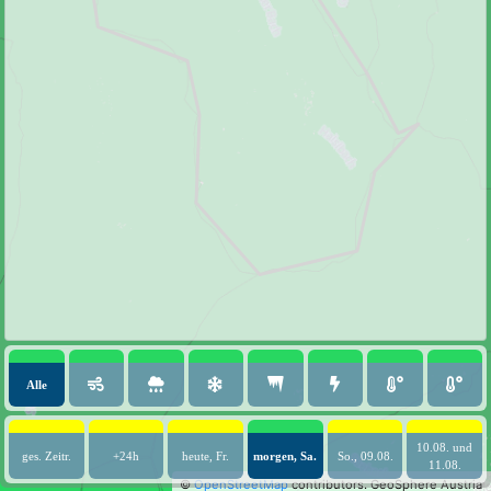
Alle
10.08. und
ges. Zeitr.
+24h
heute, Fr.
morgen, Sa.
So., 09.08.
11.08.
©
OpenStreetMap
contributors.
GeoSphere Austria