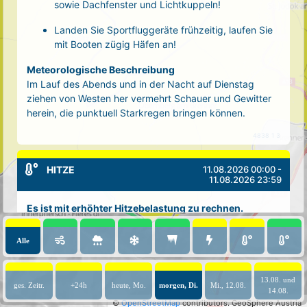
sowie Dachfenster und Lichtkuppeln!
Landen Sie Sportfluggeräte frühzeitig, laufen Sie
mit Booten zügig Häfen an!
Meteorologische Beschreibung
Im Lauf des Abends und in der Nacht auf Dienstag
ziehen von Westen her vermehrt Schauer und Gewitter
herein, die punktuell Starkregen bringen können.
4838 1 3
11.08.2026 00:00 -
HITZE
11.08.2026 23:59
Es ist mit erhöhter Hitzebelastung zu rechnen.
Mögliche Auswirkungen
Alle
Erhöhte Körpertemperatur
Erhöhter Puls
Schwäche/Müdigkeit
13.08. und
ges. Zeitr.
+24h
heute, Mo.
morgen, Di.
Mi., 12.08.
Kopfschmerzen
14.08.
©
OpenStreetMap
contributors.
GeoSphere Austria
Muskelkrämpfe