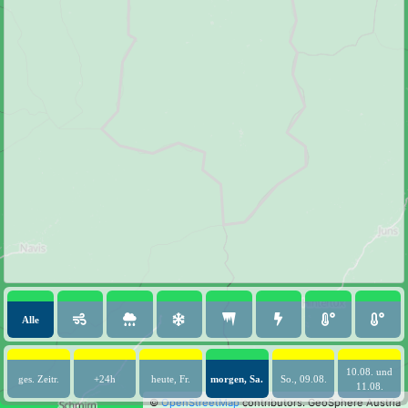
Alle
10.08. und
ges. Zeitr.
+24h
heute, Fr.
morgen, Sa.
So., 09.08.
11.08.
©
OpenStreetMap
contributors.
GeoSphere Austria