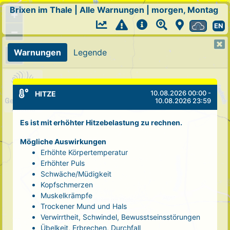
Brixen im Thale
|
Alle Warnungen
|
morgen, Montag
+
EN
−
Warnungen
Legende
10.08.2026 00:00 -
HITZE
10.08.2026 23:59
Es ist mit erhöhter Hitzebelastung zu rechnen.
Mögliche Auswirkungen
Erhöhte Körpertemperatur
Erhöhter Puls
Schwäche/Müdigkeit
Kopfschmerzen
Muskelkrämpfe
Trockener Mund und Hals
Verwirrtheit, Schwindel, Bewusstseinsstörungen
Übelkeit, Erbrechen, Durchfall