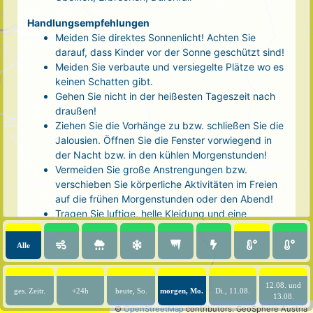
Handlungsempfehlungen
Meiden Sie direktes Sonnenlicht! Achten Sie
darauf, dass Kinder vor der Sonne geschützt sind!
Meiden Sie verbaute und versiegelte Plätze wo es
keinen Schatten gibt.
Gehen Sie nicht in der heißesten Tageszeit nach
draußen!
Ziehen Sie die Vorhänge zu bzw. schließen Sie die
Jalousien. Öffnen Sie die Fenster vorwiegend in
der Nacht bzw. in den kühlen Morgenstunden!
Vermeiden Sie große Anstrengungen bzw.
verschieben Sie körperliche Aktivitäten im Freien
auf die frühen Morgenstunden oder den Abend!
Tragen Sie luftige, helle Kleidung und eine
Kopfbedeckung!
Nehmen Sie eine kühle Dusche! Auch kalte Arm-
Alle
und Fußbäder wirken entlastend.
Trinken Sie ausreichend und regelmäßig
(mindestens 2 - 3 Liter pro Tag)! Optimal sind
12.08. und
ges. Zeitr.
+24h
heute, So.
morgen, Mo.
Di., 11.08.
13.08.
Wasser, ungesüßter Tee oder mit Wasser
©
OpenStreetMap
contributors.
GeoSphere Austria