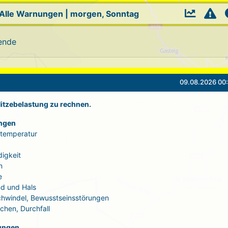
Alle Warnungen
|
morgen, Sonntag
ende
09.08.2026 00:
 Hitzebelastung zu rechnen.
ngen
rtemperatur
igkeit
n
e
d und Hals
Schwindel, Bewusstseinsstörungen
echen, Durchfall
ungen