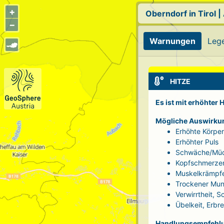
+
Oberndorf in Tirol
|
−
Warnungen
Leg
HITZE
Es ist mit erhöhter
Mögliche Auswirku
Erhöhte Körpe
Erhöhter Puls
Schwäche/Müd
Kopfschmerze
Muskelkrämpf
Trockener Mun
Verwirrtheit, 
Übelkeit, Erbr
Handlungsempfehl