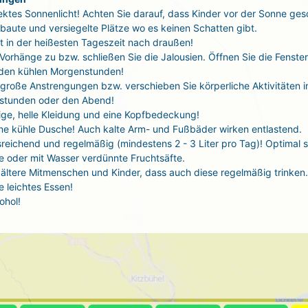
ektes Sonnenlicht! Achten Sie darauf, dass Kinder vor der Sonne ges
baute und versiegelte Plätze wo es keinen Schatten gibt.
t in der heißesten Tageszeit nach draußen!
 Vorhänge zu bzw. schließen Sie die Jalousien. Öffnen Sie die Fenste
 den kühlen Morgenstunden!
große Anstrengungen bzw. verschieben Sie körperliche Aktivitäten i
stunden oder den Abend!
tige, helle Kleidung und eine Kopfbedeckung!
ne kühle Dusche! Auch kalte Arm- und Fußbäder wirken entlastend.
sreichend und regelmäßig (mindestens 2 - 3 Liter pro Tag)! Optimal 
 oder mit Wasser verdünnte Fruchtsäfte.
ältere Mitmenschen und Kinder, dass auch diese regelmäßig trinken.
 leichtes Essen!
ohol!