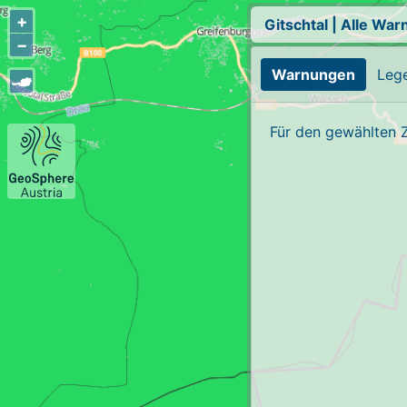
+
Gitschtal
|
Alle War
−
Warnungen
Leg
Für den gewählten 