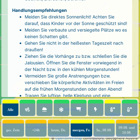
Handlungsempfehlungen
Meiden Sie direktes Sonnenlicht! Achten Sie
darauf, dass Kinder vor der Sonne geschützt sind!
Meiden Sie verbaute und versiegelte Plätze wo es
keinen Schatten gibt.
Gehen Sie nicht in der heißesten Tageszeit nach
draußen!
Ziehen Sie die Vorhänge zu bzw. schließen Sie die
Jalousien. Öffnen Sie die Fenster vorwiegend in
der Nacht bzw. in den kühlen Morgenstunden!
Vermeiden Sie große Anstrengungen bzw.
verschieben Sie körperliche Aktivitäten im Freien
auf die frühen Morgenstunden oder den Abend!
Tragen Sie luftige, helle Kleidung und eine
Kopfbedeckung!
Nehmen Sie eine kühle Dusche! Auch kalte Arm-
Alle
und Fußbäder wirken entlastend.
Trinken Sie ausreichend und regelmäßig
(mindestens 2 - 3 Liter pro Tag)! Optimal sind
09.08. und
ges. Zeitr.
+24h
heute, Do.
morgen, Fr.
Sa., 08.08.
10.08.
Wasser, ungesüßter Tee oder mit Wasser
©
OpenStreetMap
contributors.
GeoSphere Austria