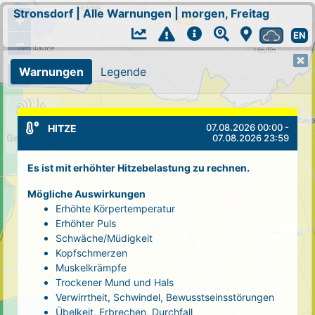
Stronsdorf
|
Alle Warnungen
|
morgen, Freitag
+
EN
−
Warnungen
Legende
07.08.2026 00:00 -
HITZE
07.08.2026 23:59
Es ist mit erhöhter Hitzebelastung zu rechnen.
Mögliche Auswirkungen
Erhöhte Körpertemperatur
Erhöhter Puls
Schwäche/Müdigkeit
Kopfschmerzen
Muskelkrämpfe
Trockener Mund und Hals
Verwirrtheit, Schwindel, Bewusstseinsstörungen
Übelkeit, Erbrechen, Durchfall