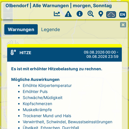
Olbendorf
|
Alle Warnungen
|
morgen, Sonntag
+
EN
−
Warnungen
Legende
09.08.2026 00:00 -
HITZE
09.08.2026 23:59
Es ist mit erhöhter Hitzebelastung zu rechnen.
Mögliche Auswirkungen
Erhöhte Körpertemperatur
Erhöhter Puls
Schwäche/Müdigkeit
Kopfschmerzen
Muskelkrämpfe
Trockener Mund und Hals
Verwirrtheit, Schwindel, Bewusstseinsstörungen
Übelkeit, Erbrechen, Durchfall