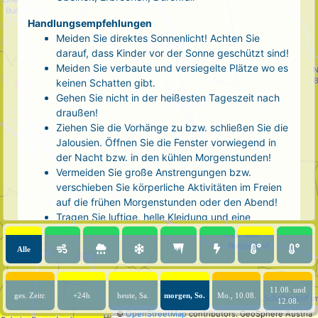
Handlungsempfehlungen
Meiden Sie direktes Sonnenlicht! Achten Sie
darauf, dass Kinder vor der Sonne geschützt sind!
Meiden Sie verbaute und versiegelte Plätze wo es
keinen Schatten gibt.
Gehen Sie nicht in der heißesten Tageszeit nach
draußen!
Ziehen Sie die Vorhänge zu bzw. schließen Sie die
Jalousien. Öffnen Sie die Fenster vorwiegend in
der Nacht bzw. in den kühlen Morgenstunden!
Vermeiden Sie große Anstrengungen bzw.
verschieben Sie körperliche Aktivitäten im Freien
auf die frühen Morgenstunden oder den Abend!
Tragen Sie luftige, helle Kleidung und eine
Kopfbedeckung!
Nehmen Sie eine kühle Dusche! Auch kalte Arm-
Alle
und Fußbäder wirken entlastend.
Trinken Sie ausreichend und regelmäßig
(mindestens 2 - 3 Liter pro Tag)! Optimal sind
11.08. und
ges. Zeitr.
+24h
heute, Sa.
morgen, So.
Mo., 10.08.
12.08.
Wasser, ungesüßter Tee oder mit Wasser
©
OpenStreetMap
contributors.
GeoSphere Austria