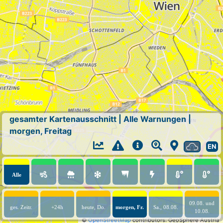
gesamter Kartenausschnitt
|
Alle Warnungen
|
morgen, Freitag
EN
Alle
09.08. und
ges. Zeitr.
+24h
heute, Do.
morgen, Fr.
Sa., 08.08.
10.08.
©
OpenStreetMap
contributors.
GeoSphere Austria