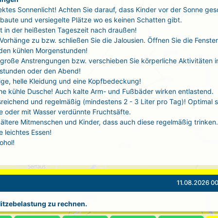
ektes Sonnenlicht! Achten Sie darauf, dass Kinder vor der Sonne ges
baute und versiegelte Plätze wo es keinen Schatten gibt.
t in der heißesten Tageszeit nach draußen!
 Vorhänge zu bzw. schließen Sie die Jalousien. Öffnen Sie die Fenste
 den kühlen Morgenstunden!
große Anstrengungen bzw. verschieben Sie körperliche Aktivitäten i
stunden oder den Abend!
tige, helle Kleidung und eine Kopfbedeckung!
ne kühle Dusche! Auch kalte Arm- und Fußbäder wirken entlastend.
sreichend und regelmäßig (mindestens 2 - 3 Liter pro Tag)! Optimal 
 oder mit Wasser verdünnte Fruchtsäfte.
ältere Mitmenschen und Kinder, dass auch diese regelmäßig trinken.
 leichtes Essen!
ohol!
11.08.2026 00
 Hitzebelastung zu rechnen.