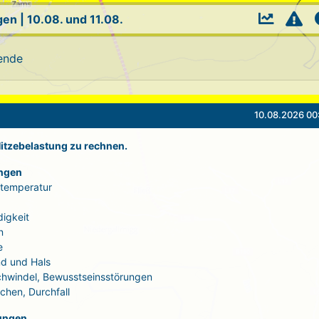
gen
|
10.08. und 11.08.
ende
10.08.2026 00
 Hitzebelastung zu rechnen.
ngen
rtemperatur
igkeit
n
e
d und Hals
Schwindel, Bewusstseinsstörungen
echen, Durchfall
ungen