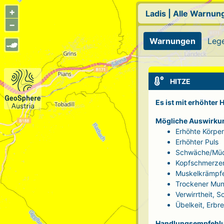
+
Ladis
|
Alle Warnun
−
Warnungen
Leg
HITZE
Es ist mit erhöhter
Mögliche Auswirku
Erhöhte Körpe
Erhöhter Puls
Schwäche/Müd
Kopfschmerze
Muskelkrämpf
Trockener Mun
Verwirrtheit, 
Übelkeit, Erbr
Handlungsempfehl