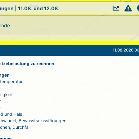
ungen
|
11.08. und 12.08.
ende
11.08.2026 00
 Hitzebelastung zu rechnen.
ngen
rtemperatur
igkeit
n
e
d und Hals
Schwindel, Bewusstseinsstörungen
echen, Durchfall
ungen