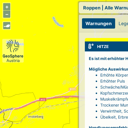
+
Roppen
|
Alle Warn
−
Warnungen
Leg
HITZE
Es ist mit erhöhter
Mögliche Auswirku
Erhöhte Körpe
Erhöhter Puls
Schwäche/Müd
Kopfschmerze
Muskelkrämpf
Trockener Mun
Verwirrtheit, 
Übelkeit, Erbr
Handlungsempfehl