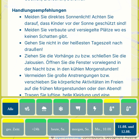
Handlungsempfehlungen
Meiden Sie direktes Sonnenlicht! Achten Sie
darauf, dass Kinder vor der Sonne geschützt sind!
Meiden Sie verbaute und versiegelte Plätze wo es
keinen Schatten gibt.
Gehen Sie nicht in der heißesten Tageszeit nach
draußen!
Ziehen Sie die Vorhänge zu bzw. schließen Sie die
Jalousien. Öffnen Sie die Fenster vorwiegend in
der Nacht bzw. in den kühlen Morgenstunden!
Vermeiden Sie große Anstrengungen bzw.
verschieben Sie körperliche Aktivitäten im Freien
auf die frühen Morgenstunden oder den Abend!
Tragen Sie luftige, helle Kleidung und eine
Kopfbedeckung!
Nehmen Sie eine kühle Dusche! Auch kalte Arm-
Alle
und Fußbäder wirken entlastend.
Trinken Sie ausreichend und regelmäßig
(mindestens 2 - 3 Liter pro Tag)! Optimal sind
11.08. und
ges. Zeitr.
+24h
heute, Sa.
morgen, So.
Mo., 10.08.
12.08.
Wasser, ungesüßter Tee oder mit Wasser
©
OpenStreetMap
contributors.
GeoSphere Austria