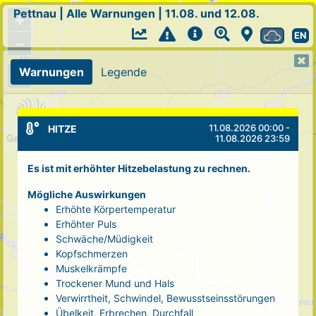
Pettnau
|
Alle Warnungen
|
11.08. und 12.08.
+
EN
−
Warnungen
Legende
11.08.2026 00:00 -
HITZE
11.08.2026 23:59
Es ist mit erhöhter Hitzebelastung zu rechnen.
Mögliche Auswirkungen
Erhöhte Körpertemperatur
Erhöhter Puls
Schwäche/Müdigkeit
Kopfschmerzen
Muskelkrämpfe
Trockener Mund und Hals
Verwirrtheit, Schwindel, Bewusstseinsstörungen
Übelkeit, Erbrechen, Durchfall