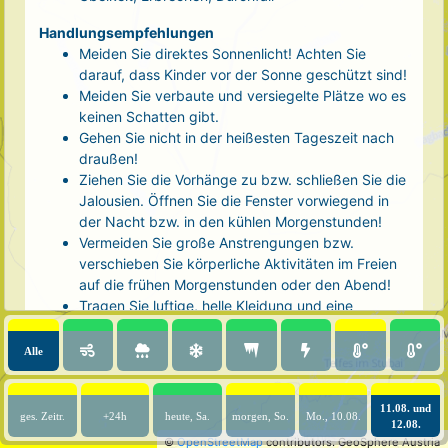
Handlungsempfehlungen
Meiden Sie direktes Sonnenlicht! Achten Sie
darauf, dass Kinder vor der Sonne geschützt sind!
Meiden Sie verbaute und versiegelte Plätze wo es
keinen Schatten gibt.
Gehen Sie nicht in der heißesten Tageszeit nach
draußen!
Ziehen Sie die Vorhänge zu bzw. schließen Sie die
Jalousien. Öffnen Sie die Fenster vorwiegend in
der Nacht bzw. in den kühlen Morgenstunden!
Vermeiden Sie große Anstrengungen bzw.
verschieben Sie körperliche Aktivitäten im Freien
auf die frühen Morgenstunden oder den Abend!
Tragen Sie luftige, helle Kleidung und eine
Kopfbedeckung!
Nehmen Sie eine kühle Dusche! Auch kalte Arm-
Alle
und Fußbäder wirken entlastend.
Trinken Sie ausreichend und regelmäßig
(mindestens 2 - 3 Liter pro Tag)! Optimal sind
11.08. und
ges. Zeitr.
+24h
heute, Sa.
morgen, So.
Mo., 10.08.
12.08.
Wasser, ungesüßter Tee oder mit Wasser
©
OpenStreetMap
contributors.
GeoSphere Austria