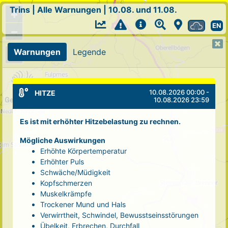
Trins
|
Alle Warnungen
|
10.08. und 11.08.
+
EN
−
Warnungen
Legende
10.08.2026 00:00 -
HITZE
10.08.2026 23:59
Es ist mit erhöhter Hitzebelastung zu rechnen.
Mögliche Auswirkungen
Erhöhte Körpertemperatur
Erhöhter Puls
Schwäche/Müdigkeit
Kopfschmerzen
Muskelkrämpfe
Trockener Mund und Hals
Verwirrtheit, Schwindel, Bewusstseinsstörungen
Übelkeit, Erbrechen, Durchfall