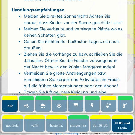
Handlungsempfehlungen
Meiden Sie direktes Sonnenlicht! Achten Sie
darauf, dass Kinder vor der Sonne geschützt sind!
Meiden Sie verbaute und versiegelte Plätze wo es
keinen Schatten gibt.
Gehen Sie nicht in der heißesten Tageszeit nach
draußen!
Ziehen Sie die Vorhänge zu bzw. schließen Sie die
Jalousien. Öffnen Sie die Fenster vorwiegend in
der Nacht bzw. in den kühlen Morgenstunden!
Vermeiden Sie große Anstrengungen bzw.
verschieben Sie körperliche Aktivitäten im Freien
auf die frühen Morgenstunden oder den Abend!
Tragen Sie luftige, helle Kleidung und eine
Kopfbedeckung!
Nehmen Sie eine kühle Dusche! Auch kalte Arm-
Alle
und Fußbäder wirken entlastend.
Trinken Sie ausreichend und regelmäßig
(mindestens 2 - 3 Liter pro Tag)! Optimal sind
10.08. und
ges. Zeitr.
+24h
heute, Fr.
morgen, Sa.
So., 09.08.
11.08.
Wasser, ungesüßter Tee oder mit Wasser
©
OpenStreetMap
contributors.
GeoSphere Austria