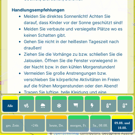
Handlungsempfehlungen
Meiden Sie direktes Sonnenlicht! Achten Sie
darauf, dass Kinder vor der Sonne geschützt sind!
Meiden Sie verbaute und versiegelte Plätze wo es
keinen Schatten gibt.
Gehen Sie nicht in der heißesten Tageszeit nach
draußen!
Ziehen Sie die Vorhänge zu bzw. schließen Sie die
Jalousien. Öffnen Sie die Fenster vorwiegend in
der Nacht bzw. in den kühlen Morgenstunden!
Vermeiden Sie große Anstrengungen bzw.
verschieben Sie körperliche Aktivitäten im Freien
auf die frühen Morgenstunden oder den Abend!
Tragen Sie luftige, helle Kleidung und eine
Kopfbedeckung!
Nehmen Sie eine kühle Dusche! Auch kalte Arm-
Alle
und Fußbäder wirken entlastend.
Trinken Sie ausreichend und regelmäßig
(mindestens 2 - 3 Liter pro Tag)! Optimal sind
09.08. und
ges. Zeitr.
+24h
heute, Do.
morgen, Fr.
Sa., 08.08.
10.08.
Wasser, ungesüßter Tee oder mit Wasser
©
OpenStreetMap
contributors.
GeoSphere Austria