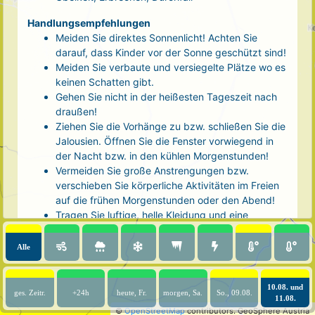
Handlungsempfehlungen
Meiden Sie direktes Sonnenlicht! Achten Sie
darauf, dass Kinder vor der Sonne geschützt sind!
Meiden Sie verbaute und versiegelte Plätze wo es
keinen Schatten gibt.
Gehen Sie nicht in der heißesten Tageszeit nach
draußen!
Ziehen Sie die Vorhänge zu bzw. schließen Sie die
Jalousien. Öffnen Sie die Fenster vorwiegend in
der Nacht bzw. in den kühlen Morgenstunden!
Vermeiden Sie große Anstrengungen bzw.
verschieben Sie körperliche Aktivitäten im Freien
auf die frühen Morgenstunden oder den Abend!
Tragen Sie luftige, helle Kleidung und eine
Kopfbedeckung!
Nehmen Sie eine kühle Dusche! Auch kalte Arm-
Alle
und Fußbäder wirken entlastend.
Trinken Sie ausreichend und regelmäßig
(mindestens 2 - 3 Liter pro Tag)! Optimal sind
10.08. und
ges. Zeitr.
+24h
heute, Fr.
morgen, Sa.
So., 09.08.
11.08.
Wasser, ungesüßter Tee oder mit Wasser
©
OpenStreetMap
contributors.
GeoSphere Austria