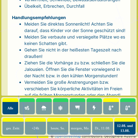
Übelkeit, Erbrechen, Durchfall
Handlungsempfehlungen
Meiden Sie direktes Sonnenlicht! Achten Sie
darauf, dass Kinder vor der Sonne geschützt sind!
Meiden Sie verbaute und versiegelte Plätze wo es
keinen Schatten gibt.
Gehen Sie nicht in der heißesten Tageszeit nach
draußen!
Ziehen Sie die Vorhänge zu bzw. schließen Sie die
Jalousien. Öffnen Sie die Fenster vorwiegend in
der Nacht bzw. in den kühlen Morgenstunden!
Vermeiden Sie große Anstrengungen bzw.
verschieben Sie körperliche Aktivitäten im Freien
auf die frühen Morgenstunden oder den Abend!
Tragen Sie luftige, helle Kleidung und eine
Kopfbedeckung!
Alle
Nehmen Sie eine kühle Dusche! Auch kalte Arm-
und Fußbäder wirken entlastend.
12.08. und
Trinken Sie ausreichend und regelmäßig
ges. Zeitr.
+24h
heute, So.
morgen, Mo.
Di., 11.08.
13.08.
(mindestens 2 - 3 Liter pro Tag)! Optimal sind
©
OpenStreetMap
contributors.
GeoSphere Austria