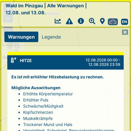
Wald im Pinzgau
|
Alle Warnungen
|
+
12.08. und 13.08.
−
EN
Warnungen
Legende
12.08.2026 00:00 -
HITZE
12.08.2026 23:59
Es ist mit erhöhter Hitzebelastung zu rechnen.
Mögliche Auswirkungen
Erhöhte Körpertemperatur
Erhöhter Puls
Schwäche/Müdigkeit
Kopfschmerzen
Muskelkrämpfe
Trockener Mund und Hals
Verwirrtheit, Schwindel, Bewusstseinsstörungen