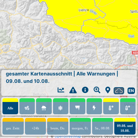
gesamter Kartenausschnitt
|
Alle Warnungen
|
09.08. und 10.08.
EN
Alle
09.08. und
ges. Zeitr.
+24h
heute, Do.
morgen, Fr.
Sa., 08.08.
10.08.
©
OpenStreetMap
contributors.
GeoSphere Austria