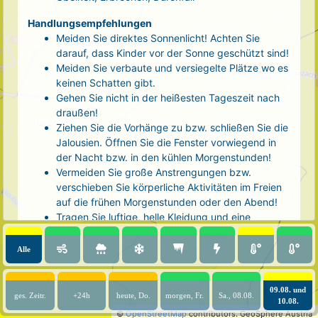
Handlungsempfehlungen
Meiden Sie direktes Sonnenlicht! Achten Sie
darauf, dass Kinder vor der Sonne geschützt sind!
Meiden Sie verbaute und versiegelte Plätze wo es
keinen Schatten gibt.
Gehen Sie nicht in der heißesten Tageszeit nach
draußen!
Ziehen Sie die Vorhänge zu bzw. schließen Sie die
Jalousien. Öffnen Sie die Fenster vorwiegend in
der Nacht bzw. in den kühlen Morgenstunden!
Vermeiden Sie große Anstrengungen bzw.
verschieben Sie körperliche Aktivitäten im Freien
auf die frühen Morgenstunden oder den Abend!
Tragen Sie luftige, helle Kleidung und eine
Kopfbedeckung!
Nehmen Sie eine kühle Dusche! Auch kalte Arm-
Alle
und Fußbäder wirken entlastend.
Trinken Sie ausreichend und regelmäßig
(mindestens 2 - 3 Liter pro Tag)! Optimal sind
09.08. und
ges. Zeitr.
+24h
heute, Do.
morgen, Fr.
Sa., 08.08.
10.08.
Wasser, ungesüßter Tee oder mit Wasser
©
OpenStreetMap
contributors.
GeoSphere Austria