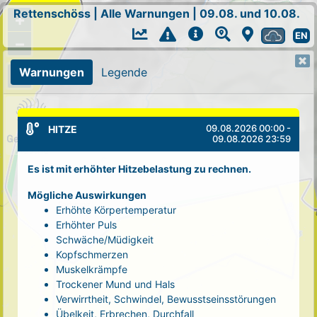
Rettenschöss
|
Alle Warnungen
|
09.08. und 10.08.
+
EN
−
Warnungen
Legende
09.08.2026 00:00 -
HITZE
09.08.2026 23:59
Es ist mit erhöhter Hitzebelastung zu rechnen.
Mögliche Auswirkungen
Erhöhte Körpertemperatur
Erhöhter Puls
Schwäche/Müdigkeit
Kopfschmerzen
Muskelkrämpfe
Trockener Mund und Hals
Verwirrtheit, Schwindel, Bewusstseinsstörungen
Übelkeit, Erbrechen, Durchfall