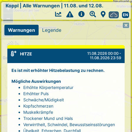
Koppl
|
Alle Warnungen
|
11.08. und 12.08.
+
EN
−
Warnungen
Legende
11.08.2026 00:00 -
HITZE
11.08.2026 23:59
Es ist mit erhöhter Hitzebelastung zu rechnen.
Mögliche Auswirkungen
Erhöhte Körpertemperatur
Erhöhter Puls
Schwäche/Müdigkeit
Kopfschmerzen
Muskelkrämpfe
Trockener Mund und Hals
Verwirrtheit, Schwindel, Bewusstseinsstörungen
Übelkeit, Erbrechen, Durchfall