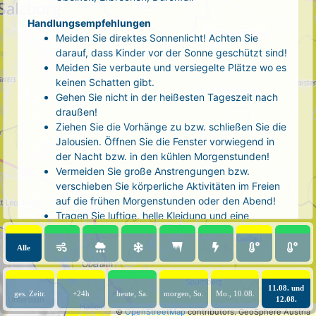
Handlungsempfehlungen
Meiden Sie direktes Sonnenlicht! Achten Sie
darauf, dass Kinder vor der Sonne geschützt sind!
Meiden Sie verbaute und versiegelte Plätze wo es
keinen Schatten gibt.
Gehen Sie nicht in der heißesten Tageszeit nach
draußen!
Ziehen Sie die Vorhänge zu bzw. schließen Sie die
Jalousien. Öffnen Sie die Fenster vorwiegend in
der Nacht bzw. in den kühlen Morgenstunden!
Vermeiden Sie große Anstrengungen bzw.
verschieben Sie körperliche Aktivitäten im Freien
auf die frühen Morgenstunden oder den Abend!
Tragen Sie luftige, helle Kleidung und eine
Kopfbedeckung!
Nehmen Sie eine kühle Dusche! Auch kalte Arm-
Alle
und Fußbäder wirken entlastend.
Trinken Sie ausreichend und regelmäßig
(mindestens 2 - 3 Liter pro Tag)! Optimal sind
11.08. und
ges. Zeitr.
+24h
heute, Sa.
morgen, So.
Mo., 10.08.
12.08.
Wasser, ungesüßter Tee oder mit Wasser
©
OpenStreetMap
contributors.
GeoSphere Austria