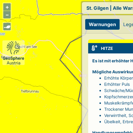
+
St. Gilgen
|
Alle Wa
−
Warnungen
Leg
HITZE
Es ist mit erhöhter
Mögliche Auswirku
Erhöhte Körpe
Erhöhter Puls
Schwäche/Müd
Kopfschmerze
Muskelkrämpf
Trockener Mun
Verwirrtheit, 
Übelkeit, Erbr
Handlungsempfehl