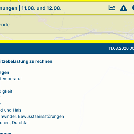
rnungen
|
11.08. und 12.08.
ende
11.08.2026 00
 Hitzebelastung zu rechnen.
ngen
rtemperatur
igkeit
n
e
d und Hals
Schwindel, Bewusstseinsstörungen
echen, Durchfall
ungen