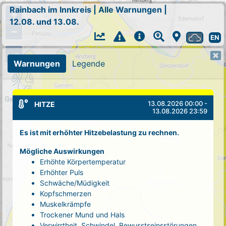
Rainbach im Innkreis
|
Alle Warnungen
|
+
12.08. und 13.08.
−
EN
Warnungen
Legende
13.08.2026 00:00 -
HITZE
13.08.2026 23:59
Es ist mit erhöhter Hitzebelastung zu rechnen.
Mögliche Auswirkungen
Erhöhte Körpertemperatur
Erhöhter Puls
Schwäche/Müdigkeit
Kopfschmerzen
Muskelkrämpfe
Trockener Mund und Hals
Verwirrtheit, Schwindel, Bewusstseinsstörungen