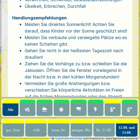
Übelkeit, Erbrechen, Durchfall
Handlungsempfehlungen
Meiden Sie direktes Sonnenlicht! Achten Sie
darauf, dass Kinder vor der Sonne geschützt sind!
Meiden Sie verbaute und versiegelte Plätze wo es
keinen Schatten gibt.
Gehen Sie nicht in der heißesten Tageszeit nach
draußen!
Ziehen Sie die Vorhänge zu bzw. schließen Sie die
Jalousien. Öffnen Sie die Fenster vorwiegend in
der Nacht bzw. in den kühlen Morgenstunden!
Vermeiden Sie große Anstrengungen bzw.
verschieben Sie körperliche Aktivitäten im Freien
auf die frühen Morgenstunden oder den Abend!
Tragen Sie luftige, helle Kleidung und eine
Kopfbedeckung!
Alle
Nehmen Sie eine kühle Dusche! Auch kalte Arm-
und Fußbäder wirken entlastend.
12.08. und
Trinken Sie ausreichend und regelmäßig
ges. Zeitr.
+24h
heute, So.
morgen, Mo.
Di., 11.08.
13.08.
(mindestens 2 - 3 Liter pro Tag)! Optimal sind
©
OpenStreetMap
contributors.
GeoSphere Austria