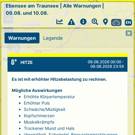
Ebensee am Traunsee
|
Alle Warnungen
|
+
09.08. und 10.08.
−
EN
Warnungen
Legende
09.08.2026 00:00 -
HITZE
09.08.2026 23:59
Es ist mit erhöhter Hitzebelastung zu rechnen.
Mögliche Auswirkungen
Erhöhte Körpertemperatur
Erhöhter Puls
Schwäche/Müdigkeit
Kopfschmerzen
Muskelkrämpfe
Trockener Mund und Hals
Verwirrtheit, Schwindel, Bewusstseinsstörungen