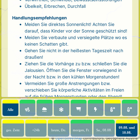
Übelkeit, Erbrechen, Durchfall
Handlungsempfehlungen
Meiden Sie direktes Sonnenlicht! Achten Sie
darauf, dass Kinder vor der Sonne geschützt sind!
Meiden Sie verbaute und versiegelte Plätze wo es
keinen Schatten gibt.
Gehen Sie nicht in der heißesten Tageszeit nach
draußen!
Ziehen Sie die Vorhänge zu bzw. schließen Sie die
Jalousien. Öffnen Sie die Fenster vorwiegend in
der Nacht bzw. in den kühlen Morgenstunden!
Vermeiden Sie große Anstrengungen bzw.
verschieben Sie körperliche Aktivitäten im Freien
auf die frühen Morgenstunden oder den Abend!
Tragen Sie luftige, helle Kleidung und eine
Kopfbedeckung!
Alle
Nehmen Sie eine kühle Dusche! Auch kalte Arm-
und Fußbäder wirken entlastend.
09.08. und
Trinken Sie ausreichend und regelmäßig
ges. Zeitr.
+24h
heute, Do.
morgen, Fr.
Sa., 08.08.
10.08.
(mindestens 2 - 3 Liter pro Tag)! Optimal sind
©
OpenStreetMap
contributors.
GeoSphere Austria