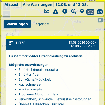
Atzbach
|
Alle Warnungen
|
12.08. und 13.08.
+
EN
−
Warnungen
Legende
13.08.2026 00:00 -
HITZE
13.08.2026 23:59
Es ist mit erhöhter Hitzebelastung zu rechnen.
Mögliche Auswirkungen
Erhöhte Körpertemperatur
Erhöhter Puls
Schwäche/Müdigkeit
Kopfschmerzen
Muskelkrämpfe
Trockener Mund und Hals
Verwirrtheit, Schwindel, Bewusstseinsstörungen
Übelkeit, Erbrechen, Durchfall