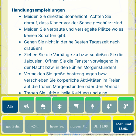
Handlungsempfehlungen
Meiden Sie direktes Sonnenlicht! Achten Sie
darauf, dass Kinder vor der Sonne geschützt sind!
Meiden Sie verbaute und versiegelte Plätze wo es
keinen Schatten gibt.
Gehen Sie nicht in der heißesten Tageszeit nach
draußen!
Ziehen Sie die Vorhänge zu bzw. schließen Sie die
Jalousien. Öffnen Sie die Fenster vorwiegend in
der Nacht bzw. in den kühlen Morgenstunden!
Vermeiden Sie große Anstrengungen bzw.
verschieben Sie körperliche Aktivitäten im Freien
auf die frühen Morgenstunden oder den Abend!
Tragen Sie luftige, helle Kleidung und eine
Kopfbedeckung!
Nehmen Sie eine kühle Dusche! Auch kalte Arm-
Alle
und Fußbäder wirken entlastend.
Trinken Sie ausreichend und regelmäßig
(mindestens 2 - 3 Liter pro Tag)! Optimal sind
12.08. und
ges. Zeitr.
+24h
heute, So.
morgen, Mo.
Di., 11.08.
13.08.
Wasser, ungesüßter Tee oder mit Wasser
©
OpenStreetMap
contributors.
GeoSphere Austria