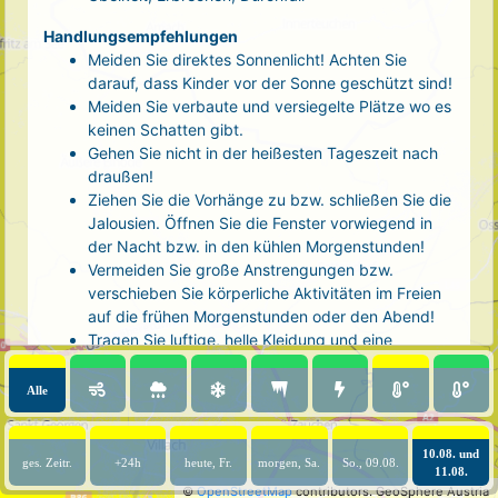
Handlungsempfehlungen
Meiden Sie direktes Sonnenlicht! Achten Sie
darauf, dass Kinder vor der Sonne geschützt sind!
Meiden Sie verbaute und versiegelte Plätze wo es
keinen Schatten gibt.
Gehen Sie nicht in der heißesten Tageszeit nach
draußen!
Ziehen Sie die Vorhänge zu bzw. schließen Sie die
Jalousien. Öffnen Sie die Fenster vorwiegend in
der Nacht bzw. in den kühlen Morgenstunden!
Vermeiden Sie große Anstrengungen bzw.
verschieben Sie körperliche Aktivitäten im Freien
auf die frühen Morgenstunden oder den Abend!
Tragen Sie luftige, helle Kleidung und eine
Kopfbedeckung!
Nehmen Sie eine kühle Dusche! Auch kalte Arm-
Alle
und Fußbäder wirken entlastend.
Trinken Sie ausreichend und regelmäßig
(mindestens 2 - 3 Liter pro Tag)! Optimal sind
10.08. und
ges. Zeitr.
+24h
heute, Fr.
morgen, Sa.
So., 09.08.
11.08.
Wasser, ungesüßter Tee oder mit Wasser
©
OpenStreetMap
contributors.
GeoSphere Austria