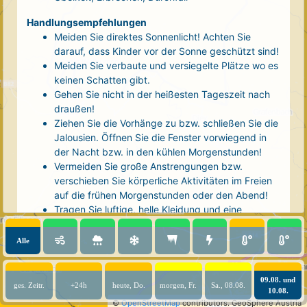
Handlungsempfehlungen
Meiden Sie direktes Sonnenlicht! Achten Sie
darauf, dass Kinder vor der Sonne geschützt sind!
Meiden Sie verbaute und versiegelte Plätze wo es
keinen Schatten gibt.
Gehen Sie nicht in der heißesten Tageszeit nach
draußen!
Ziehen Sie die Vorhänge zu bzw. schließen Sie die
Jalousien. Öffnen Sie die Fenster vorwiegend in
der Nacht bzw. in den kühlen Morgenstunden!
Vermeiden Sie große Anstrengungen bzw.
verschieben Sie körperliche Aktivitäten im Freien
auf die frühen Morgenstunden oder den Abend!
Tragen Sie luftige, helle Kleidung und eine
Kopfbedeckung!
Nehmen Sie eine kühle Dusche! Auch kalte Arm-
Alle
und Fußbäder wirken entlastend.
Trinken Sie ausreichend und regelmäßig
(mindestens 2 - 3 Liter pro Tag)! Optimal sind
09.08. und
ges. Zeitr.
+24h
heute, Do.
morgen, Fr.
Sa., 08.08.
10.08.
Wasser, ungesüßter Tee oder mit Wasser
©
OpenStreetMap
contributors.
GeoSphere Austria