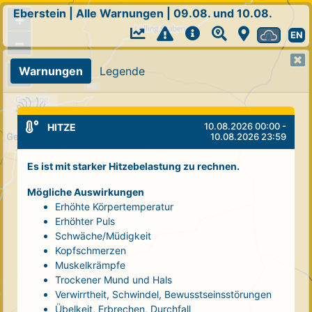
Eberstein
|
Alle Warnungen
|
09.08. und 10.08.
+
EN
−
Warnungen
Legende
10.08.2026 00:00 -
HITZE
10.08.2026 23:59
Es ist mit starker Hitzebelastung zu rechnen.
Mögliche Auswirkungen
Erhöhte Körpertemperatur
Erhöhter Puls
Schwäche/Müdigkeit
Kopfschmerzen
Muskelkrämpfe
Trockener Mund und Hals
Verwirrtheit, Schwindel, Bewusstseinsstörungen
Übelkeit, Erbrechen, Durchfall